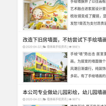
手绘墙摒弃了以往画框
艺术融合进家居设计里
梳妆镜变成了魔镜，显
发愁?是否为支付昂贵装
改造下旧房墙面，不妨尝试下手绘墙
2020-04-22 |
墙体画手绘资讯
|
966°c
手绘“墙”势出击 居
画，为居室的墙面做个
风潮日渐盛行，纯装饰
多彩。有了手绘墙画的映
本公司专业做幼儿园彩绘，幼儿园墙
2020-04-22 |
墙体画手绘资讯
|
907°c