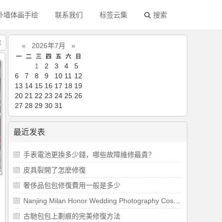
外墙体画手绘
联系我们
标签云集
搜索
绘
«
2026年7月
»
一
二
三
四
五
六
日
1
2
3
4
5
6
7
8
9
10
11
12
13
14
15
16
17
18
19
20
21
22
23
24
25
26
27
28
29
30
31
最近发表
​手表電池更換多少錢，哪些故障維修最貴？
​皮具裂開了怎麽修復
​奢侈品包包修復費用一般是多少
Nanjing Milan Honor Wedding Photography Costumes and Props
古馳包包上劃痕的完美修復方法