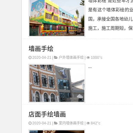
墙体彩绘 是近些年才
是有这个墙体彩绘的业
国，承接全国各地幼儿
施工，施工周期短，保
墙画手绘
2020-04-21 |
户外墙体画手绘
|
1000°c
...
店面手绘墙画
2020-04-21 |
室内墙体画手绘
|
842°c
...