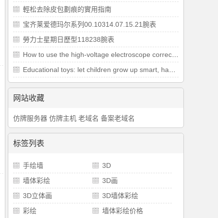
​輕松去除皮包劃痕的實用指南
宝齐莱爱德玛尔系列00.10314.07.15.21腕表
勞力士星期日歷型118238腕表
How to use the high-voltage electroscope correctly during the power test
Educational toys: let children grow up smart, happy and healthy
网站收藏
仿牌服务器
仿牌主机
老域名
备案老域名
标签列表
手绘墙
3D
墙体彩绘
3D画
3D立体画
3D墙体彩绘
彩绘
墙体彩绘价格