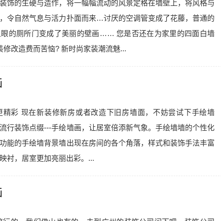
装饰的生硬与造作，将一幅幅流动的风景定格在墙壁上，将风格与
，令自然气息与活力扑面而来…讨厌的空调管变成了花藤，普通的
眼的厕所门变成了美丽的壁画…… 您是否还在为家里的四面白墙
修改造费而苦恼? 新时尚家装潮流魅...
画
室更精彩 现在新装修新房或者改造下旧房墙面，不妨尝试下手绘墙
流行装饰点缀---手绘墙画，让居室倍添新气象。手绘墙墙的个性化
功能的手绘墙背景墙出现在房间的各个角落，样式和装饰手法丰富
衬，居室更加亮丽出彩。...
画