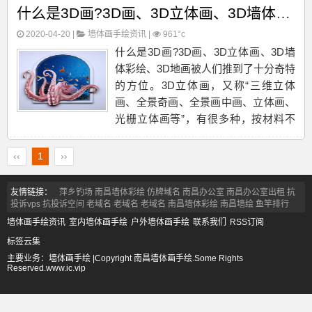
什么是3D画?3D画、3D立体画、3D墙体彩绘、3D地画
气呵成，让多个镜头全部融入到一起，
虽驻留瞬间，却展现无限精彩。4、意
2020-04-20 |
墙体画手绘资讯
|
961°c
景展现：犹如将真实的世界搬...
什么是3D画?3D画、3D立体画、3D墙
体彩绘、3D地画被人们推到了十分奇特
的方位。3D立体画，又称“三维立体
画、全景奇画、全景画中画、立体画、
光栅立体画等”，有很多种，按材料不
同分为PP、PET、PS、PMMA、
PVC、PE等。平面营建的3D画面最早
‹‹
1
››
是很谨慎的，运用透视看上去跃然地上
或纸上，是比较...
友情链接：
萍乡钓场
南昌墙体彩绘
仿牌域名
南昌办公室
南昌办公室出租
抗
投诉vps
抗投诉空间
老域名
老域名
老域名
南昌墙体彩绘
南昌墙绘
鱼竿排行
墙体画手绘资讯
室内墙体画手绘
户外墙体画手绘
联系我们
RSS订阅
标签云集
主要业务：
墙体画手绘
|Copyright 南昌墙体画手绘.Some Rights
Reserved.
www.ic.vip