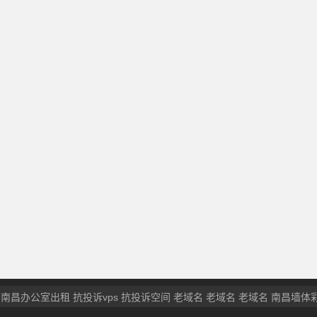
南昌办公室出租
抗投诉vps
抗投诉空间
老域名
老域名
老域名
南昌墙体