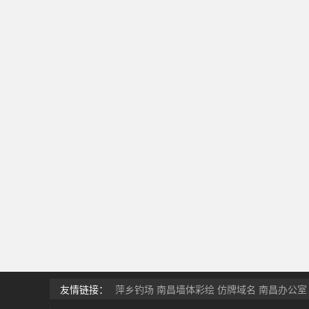
友情链接：
萍乡钓场
南昌墙体彩绘
仿牌域名
南昌办公室