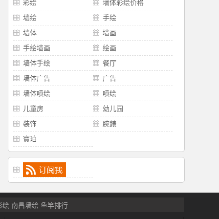
彩绘
墙体彩绘价格
墙绘
手绘
墙体
墙画
手绘墙画
绘画
墙体手绘
餐厅
墙体广告
广告
墙体喷绘
喷绘
儿童房
幼儿园
装饰
腕錶
寶珀
彩绘
南昌墙绘
鱼竿排行