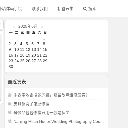
外墙体画手绘
联系我们
标签云集
搜索
绘
«
2025年6月
»
一
二
三
四
五
六
日
1
2
3
4
5
6
7
8
9
10
11
12
13
14
15
16
17
18
19
20
21
22
23
24
25
26
27
28
29
30
最近发表
​手表電池更換多少錢，哪些故障維修最貴？
​皮具裂開了怎麽修復
​奢侈品包包修復費用一般是多少
Nanjing Milan Honor Wedding Photography Costumes and Props