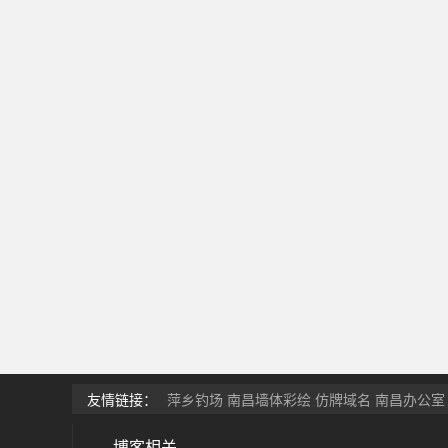
友情链接：
萍乡钓场
南昌墙体彩绘
仿牌域名
南昌办公室
博客相关