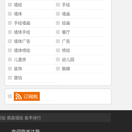
墙绘
手绘
墙体
墙画
手绘墙画
绘画
墙体手绘
餐厅
墙体广告
广告
墙体喷绘
喷绘
儿童房
幼儿园
装饰
腕錶
寶珀
彩绘
南昌墙绘
鱼竿排行
欢迎您关注我