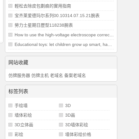
​輕松去除皮包劃痕的實用指南
宝齐莱爱德玛尔系列00.10314.07.15.21腕表
勞力士星期日歷型118238腕表
How to use the high-voltage electroscope correctly during the power test
Educational toys: let children grow up smart, happy and healthy
网站收藏
仿牌服务器
仿牌主机
老域名
备案老域名
标签列表
手绘墙
3D
墙体彩绘
3D画
3D立体画
3D墙体彩绘
彩绘
墙体彩绘价格