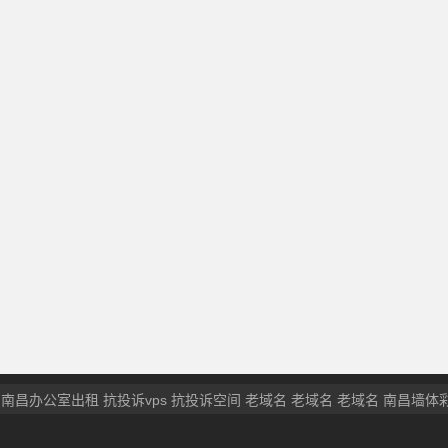
南昌办公室出租
抗投诉vps
抗投诉空间
老域名
老域名
老域名
南昌墙体