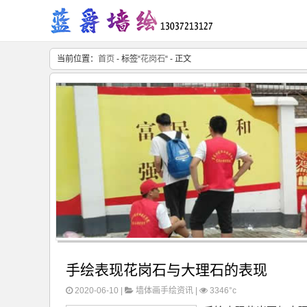
当前位置：
首页
- 标签“
花岗石
“ - 正文
手绘表现花岗石与大理石的表现
2020-06-10 |
墙体画手绘资讯
|
3346°c