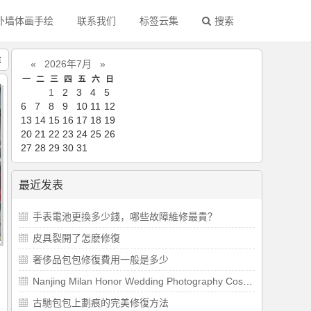
外墙体画手绘
联系我们
标签云集
搜索
绘
«
2026年7月
»
一
二
三
四
五
六
日
1
2
3
4
5
6
7
8
9
10
11
12
13
14
15
16
17
18
19
20
21
22
23
24
25
26
27
28
29
30
31
最近发表
​手表電池更換多少錢，哪些故障維修最貴？
​皮具裂開了怎麽修復
​奢侈品包包修復費用一般是多少
Nanjing Milan Honor Wedding Photography Costumes and Props
古馳包包上劃痕的完美修復方法