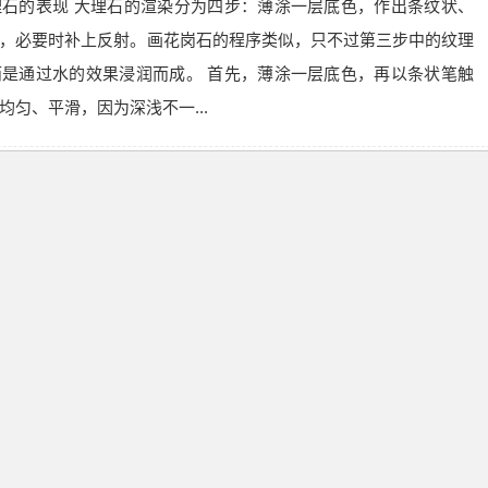
石的表现 大理石的渲染分为四步：薄涂一层底色，作出条纹状、
，必要时补上反射。画花岗石的程序类似，只不过第三步中的纹理
是通过水的效果浸润而成。 首先，薄涂一层底色，再以条状笔触
匀、平滑，因为深浅不一...